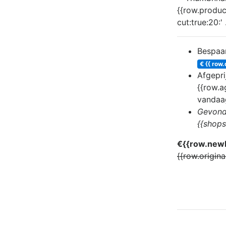
Bespaa
€ {{ row.
Afgepri
{{row.a
vandaa
Gevond
{{shop
€{{row.newP
{{row.origina