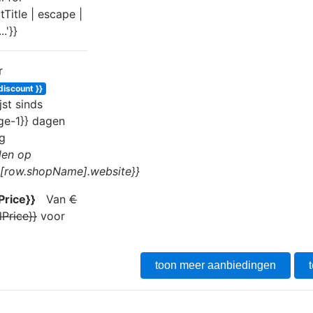
r
discount }}
jst sinds
ge-1}} dag
en
g
en op
s[row.shopName].website}}
rice}}
Van
€
lPrice}}
voor
toon meer aanbiedingen
t