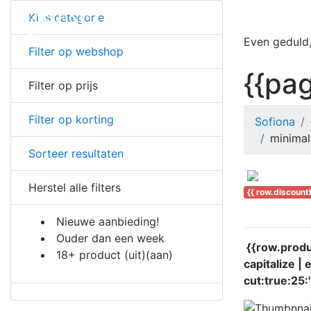
Kies categorie
Even geduld,
Filter op webshop
{{pag
Filter op prijs
Filter op korting
Sofiona
minimal
Sorteer resultaten
Herstel alle filters
{{ row.discount
Nieuwe aanbieding!
Ouder dan een week
{{row.produc
18+ product
(uit)
(aan)
capitalize | 
cut:true:25:'