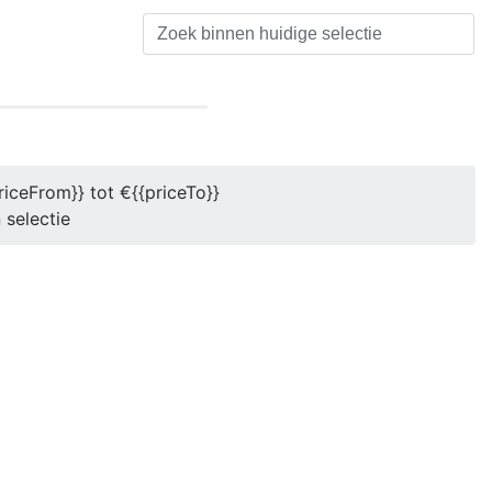
riceFrom}} tot €{{priceTo}}
 selectie