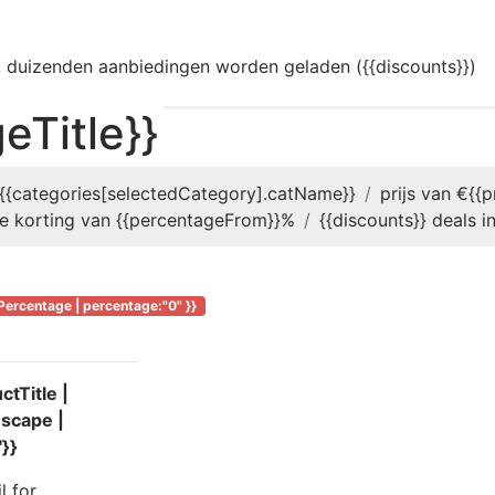
 duizenden aanbiedingen worden geladen ({{discounts}})
eTitle}}
{{categories[selectedCategory].catName}}
prijs van €{{p
e korting van {{percentageFrom}}%
{{discounts}} deals in
Percentage | percentage:"0" }}
tTitle |
escape |
'}}