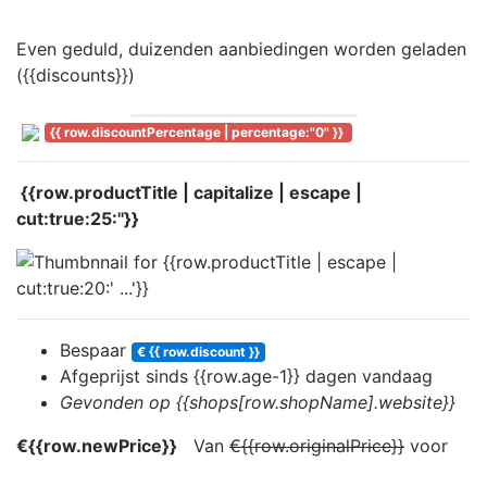
Even geduld, duizenden aanbiedingen worden geladen
({{discounts}})
{{ row.discountPercentage | percentage:"0" }}
{{row.productTitle | capitalize | escape |
cut:true:25:''}}
Bespaar
€ {{ row.discount }}
Afgeprijst sinds
{{row.age-1}} dag
en
vandaag
Gevonden op {{shops[row.shopName].website}}
€{{row.newPrice}}
Van
€{{row.originalPrice}}
voor