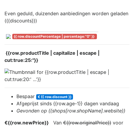
Even geduld, duizenden aanbiedingen worden geladen
({{discounts}})
{{ row.discountPercentage | percentage:"0" }}
{{row.productTitle | capitalize | escape |
cut:true:25:''}}
Bespaar
€ {{ row.discount }}
Afgeprijst sinds
{{row.age-1}} dag
en
vandaag
Gevonden op {{shops[row.shopName].website}}
€{{row.newPrice}}
Van
€{{row.originalPrice}}
voor