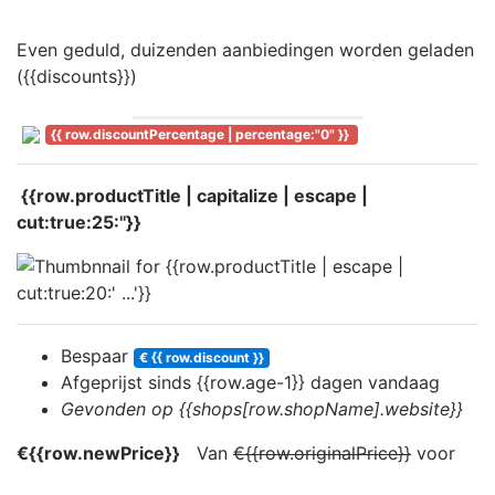
Even geduld, duizenden aanbiedingen worden geladen
({{discounts}})
{{ row.discountPercentage | percentage:"0" }}
{{row.productTitle | capitalize | escape |
cut:true:25:''}}
Bespaar
€ {{ row.discount }}
Afgeprijst sinds
{{row.age-1}} dag
en
vandaag
Gevonden op {{shops[row.shopName].website}}
€{{row.newPrice}}
Van
€{{row.originalPrice}}
voor