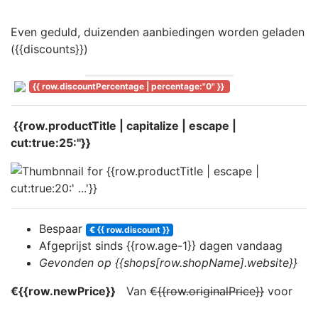
Even geduld, duizenden aanbiedingen worden geladen
({{discounts}})
{{ row.discountPercentage | percentage:"0" }}
{{row.productTitle | capitalize | escape |
cut:true:25:''}}
Bespaar
€ {{ row.discount }}
Afgeprijst sinds
{{row.age-1}} dag
en
vandaag
Gevonden op {{shops[row.shopName].website}}
€{{row.newPrice}}
Van
€{{row.originalPrice}}
voor