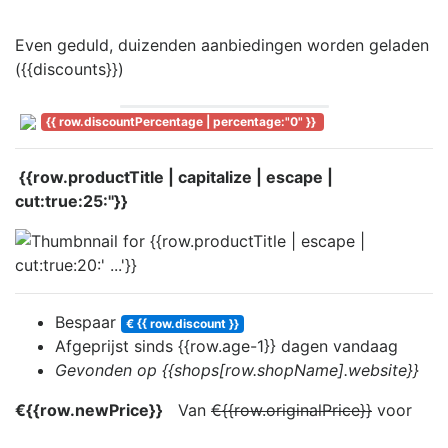
Even geduld, duizenden aanbiedingen worden geladen
({{discounts}})
{{ row.discountPercentage | percentage:"0" }}
{{row.productTitle | capitalize | escape |
cut:true:25:''}}
Bespaar
€ {{ row.discount }}
Afgeprijst sinds
{{row.age-1}} dag
en
vandaag
Gevonden op {{shops[row.shopName].website}}
€{{row.newPrice}}
Van
€{{row.originalPrice}}
voor