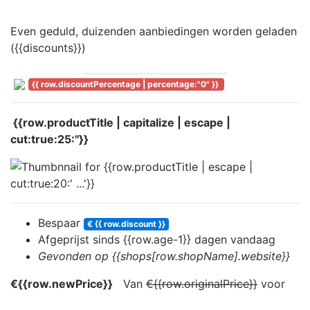
Even geduld, duizenden aanbiedingen worden geladen
({{discounts}})
{{ row.discountPercentage | percentage:"0" }}
{{row.productTitle | capitalize | escape |
cut:true:25:''}}
Bespaar
€ {{ row.discount }}
Afgeprijst sinds
{{row.age-1}} dag
en
vandaag
Gevonden op {{shops[row.shopName].website}}
€{{row.newPrice}}
Van
€{{row.originalPrice}}
voor