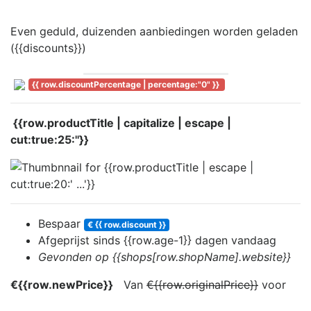
Even geduld, duizenden aanbiedingen worden geladen
({{discounts}})
{{ row.discountPercentage | percentage:"0" }}
{{row.productTitle | capitalize | escape |
cut:true:25:''}}
Bespaar
€ {{ row.discount }}
Afgeprijst sinds
{{row.age-1}} dag
en
vandaag
Gevonden op {{shops[row.shopName].website}}
€{{row.newPrice}}
Van
€{{row.originalPrice}}
voor