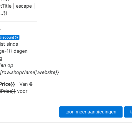
r
discount }}
jst sinds
ge-1}} dag
en
g
en op
s[row.shopName].website}}
rice}}
Van
€
lPrice}}
voor
toon meer aanbiedingen
t