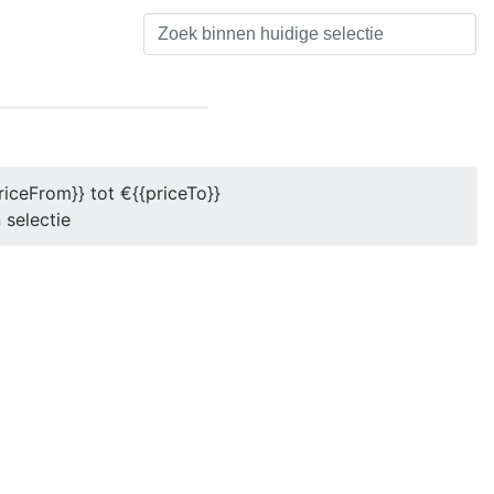
riceFrom}} tot €{{priceTo}}
 selectie