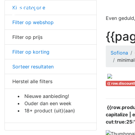
Kies categorie
Even geduld,
Filter op webshop
{{pag
Filter op prijs
Filter op korting
Sofiona
minimal
Sorteer resultaten
Herstel alle filters
{{ row.discount
Nieuwe aanbieding!
Ouder dan een week
{{row.produc
18+ product
(uit)
(aan)
capitalize | 
cut:true:25:'