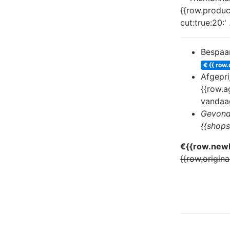
Bespaa
€ {{ row.
Afgepri
{{row.a
vandaa
Gevond
{{shop
€{{row.newP
{{row.origina