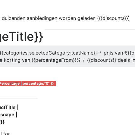
 duizenden aanbiedingen worden geladen ({{discounts}})
eTitle}}
{{categories[selectedCategory].catName}}
prijs van €{{p
e korting van {{percentageFrom}}%
{{discounts}} deals in
Percentage | percentage:"0" }}
tTitle |
escape |
'}}